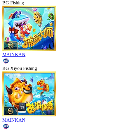
BG Fishing
MAINKAN
BG Xiyou Fishing
MAINKAN