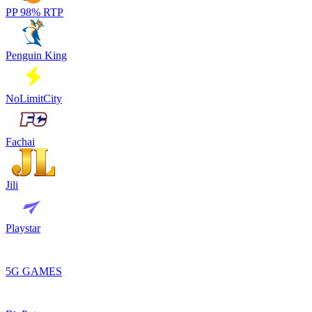
PP 98% RTP
Penguin King
NoLimitCity
Fachai
Jili
Playstar
5G GAMES