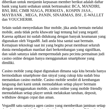
diberikan untuk menjamin kepuasan member berikut adalah daftar
bank yang kami sediakan untuk bertransaksi: BCA, MANDIRI,
BNI, BRI, CIMB NIAGA, PERMATA , KOSPIN JASA ,
MAYBANK , MEGA, PANIN, SINARMAS, BSI , E-WALLET
dan VOUCHER88.
Selain sudah menyediakan fitur mobile, jika anda bermain melalui
mobile, anda tidak perlu khawatir lagi tentang hal yang negatif.
Karena aplikasi ini sudah didukung dengan banyak keamanan yang
digunakan oleh Vegas88. Jadi anda bisa santai saat bermain.
Kemajuan teknologi saat ini yang begitu pesat membuat seluruh
dunia mendapatkan manfaat dari berkembangan yang signifikan,
dan salah satunya ialah mempermudah para pecinta permainan judi
casino online dengan hanya menggunakan smartphone yang
dimiliki.
Casino mobile yang dapat digunakan dimana saja kita berada hanya
bermodalkan smartphone dan sinyal yang cukup kita sudah bisa
memainkan casino mobile. Casino mobile sendiri di kembangan
langsung dari kami untuk memudahkan setiap player bermain
dengan menggunakan mobile, casino online yang mobile friendly
memudahkan setiap player untuk melakukan taruhan, deposit,
withdraw dengan cepat dan aman.
Vegas88 satu-satunya agen casino yang memberikan jaminan setiap