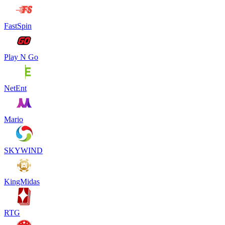
FastSpin
Play N Go
NetEnt
Mario
SKYWIND
KingMidas
RTG