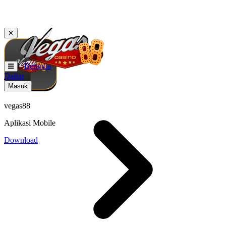
✕
Beranda
Daftar
Masuk
vegas88
Aplikasi Mobile
Download