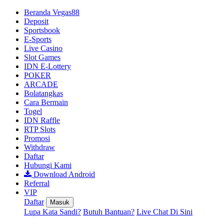
Beranda Vegas88
Deposit
Sportsbook
E-Sports
Live Casino
Slot Games
IDN E-Lottery
POKER
ARCADE
Bolatangkas
Cara Bermain
Togel
IDN Raffle
RTP Slots
Promosi
Withdraw
Daftar
Hubungi Kami
Download Android
Referral
VIP
Daftar
Masuk
Lupa Kata Sandi?
Butuh Bantuan?
Live Chat Di Sini