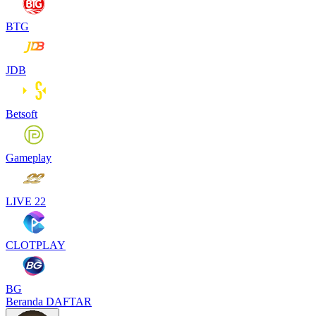
BTG
JDB
Betsoft
Gameplay
LIVE 22
CLOTPLAY
BG
Beranda
DAFTAR