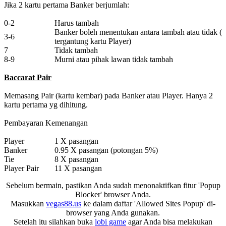
Jika 2 kartu pertama Banker berjumlah:
0-2
Harus tambah
Banker boleh menentukan antara tambah atau tidak (
3-6
tergantung kartu Player)
7
Tidak tambah
8-9
Murni atau pihak lawan tidak tambah
Baccarat Pair
Memasang Pair (kartu kembar) pada Banker atau Player. Hanya 2
kartu pertama yg dihitung.
Pembayaran Kemenangan
Player
1 X pasangan
Banker
0.95 X pasangan (potongan 5%)
Tie
8 X pasangan
Player Pair
11 X pasangan
Sebelum bermain, pastikan Anda sudah menonaktifkan fitur
'Popup
Blocker'
browser Anda.
Masukkan
vegas88.us
ke dalam daftar 'Allowed Sites Popup' di-
browser yang Anda gunakan.
Setelah itu silahkan buka
lobi game
agar Anda bisa melakukan