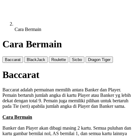
Cara Bermain
Cara Bermain
Baccarat
BlackJack
Roulette
Sicbo
Dragon Tiger
Baccarat
Baccarat adalah permainan memilih antara Banker dan Player.
Pemain bertaruh jumlah angka di kartu Player atau Banker yg lebih
dekat dengan total 9. Pemain juga memiliki pilihan untuk bertaruh
pada Tie (seri) apabila jumlah angka di Player dan Banker sama.
Cara Bermain
Banker dan Player akan dibagi masing 2 kartu. Semua puluhan dan
kartu gambar bernilai nol, AS bernilai 1, dan semua kartu lainnya