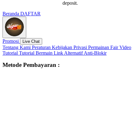
deposit.
Beranda
DAFTAR
Promosi
Live Chat
Tentang Kami
Peraturan
Kebijakan Privasi
Permainan Fair
Video
Tutorial
Tutorial Bermain
Link Alternatif
Anti-Blokir
Metode Pembayaran :