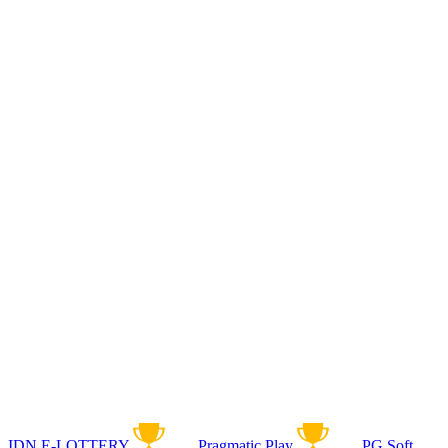
IDN E-LOTTERY
Pragmatic Play
PG Soft